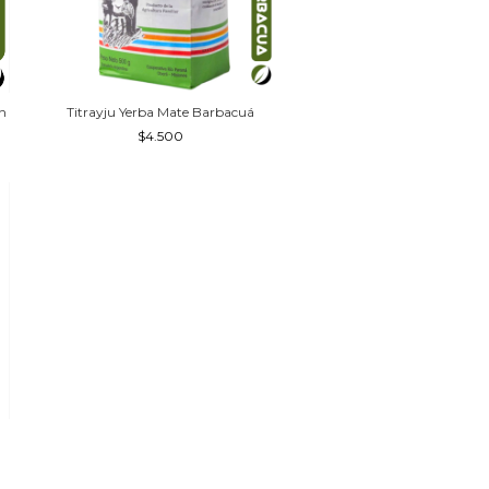
n
Titrayju Yerba Mate Barbacuá
$4.500