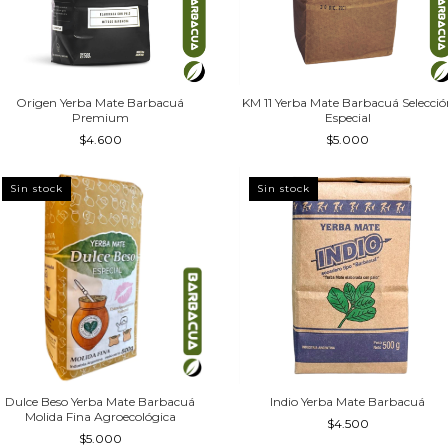
Origen Yerba Mate Barbacuá
KM 11 Yerba Mate Barbacuá Selecció
Premium
Especial
$4.600
$5.000
Sin stock
Sin stock
Dulce Beso Yerba Mate Barbacuá
Indio Yerba Mate Barbacuá
Molida Fina Agroecológica
$4.500
$5.000