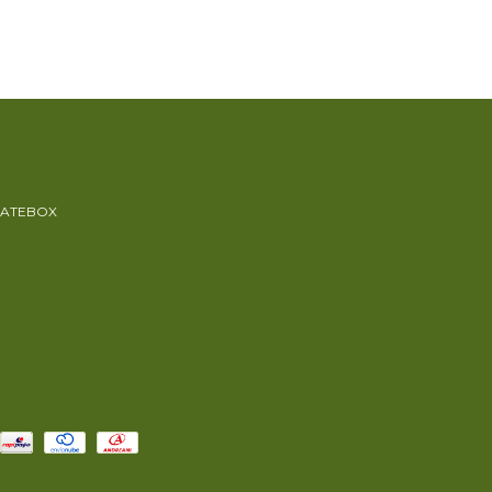
ATEBOX