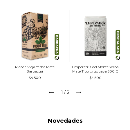
Picada Vieja Yerba Mate
Emperatriz del Monte Yerba
Barbacuá
Mate Tipo Uruguaya 500 G
$4.500
$4.500
1
/
5
Novedades